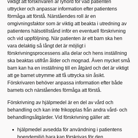
viktigt att förskrivaren är lyhörd för vad patienten
uttrycker och anpassar information efter patientens
förmåga att förstå. Närståendes roll är en
omgivningsfaktor som är viktig att beakta i utredning av
patientens hälsotillstånd inför en eventuell förskrivning
och vid uppföljning. När patienten är ett barn ska hen
vara delaktig så långt det är möjligt i
förskrivningsprocessens alla delar och hens inställning
ska beaktas utifrån ålder och mognad. Även mycket små
barn kan ha en inställning till en åtgärd och det är viktigt
att ge barnet utrymme att få uttrycka sin åsikt.
Förskrivaren behöver anpassa information efter både
barnets och närståendes förmåga att förstå.
Förskrivning av hjälpmedel är en del av vård och
behandling och kan inte frikopplas från andra vård- och
behandlingsåtgärder. Vid förskrivning gäller att:
hjälpmedel avsedda för användning i patientens
boendemiljö bara kan förskrivas för den