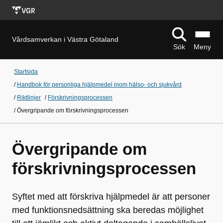
Vårdsamverkan i Västra Götaland
Sök
Meny
Startsida
/
Handbok för personliga hjälpmedel inom hälso- och sjukvård
/
Riktlinjer
/
Förskrivningsprocessen
/
Övergripande om förskrivningsprocessen
Övergripande om
förskrivningsprocessen
Syftet med att förskriva hjälpmedel är att personer
med funktionsnedsättning ska beredas möjlighet