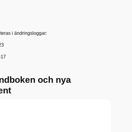
teras i ändringsloggar:
23
-17
andboken och nya
ent