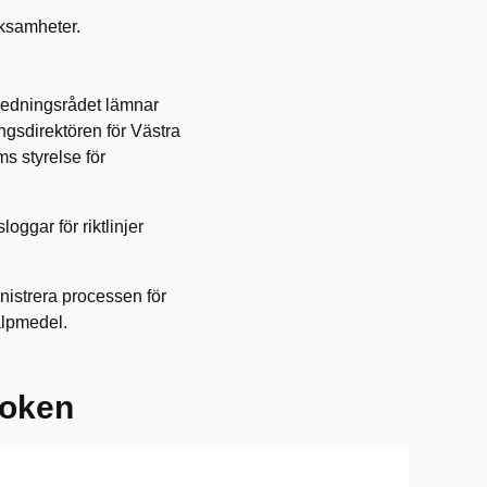
rksamheter.
 Ledningsrådet lämnar
ngsdirektören för Västra
s styrelse för
oggar för riktlinjer
istrera processen för
älpmedel.
boken