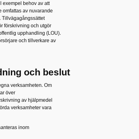
ill exempel behov av att
inte omfattas av nuvarande
. Tillvägagångssättet
r förskrivning och utgör
 offentlig upphandling (LOU).
sörjare och tillverkare av
dning och beslut
n egna verksamheten. Om
tar över
örskrivning av hjälpmedel
rörda verksamheter vara
hanteras inom