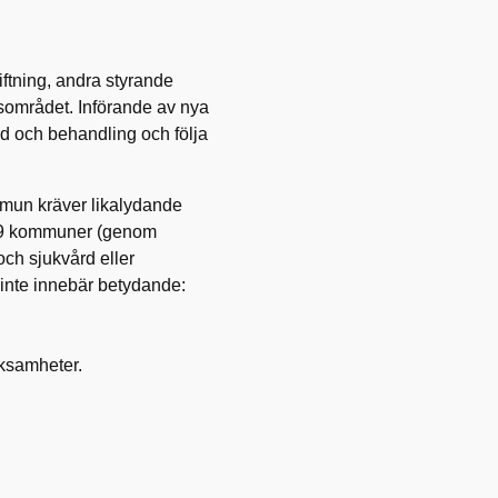
iftning, andra styrande
sområdet. Införande av nya
ård och behandling och följa
mun kräver likalydande
 49 kommuner (genom
h sjukvård eller
 inte innebär betydande:
rksamheter.