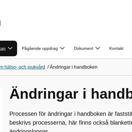
d
kan
Pågående uppdrag
Dokument
Kontakt
m hälso- och sjukvård
/
Ändringar i handboken
Ändringar i hand
Processen för ändringar i handboken är faststä
beskrivs processerna, här finns också blankett
ändringsloggar.