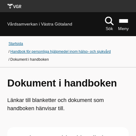
Vårdsamverkan i Västra Götaland
Sök
Meny
Startsida
/
Handbok för personliga hjälpmedel inom hälso- och sjukvård
/
Dokument i handboken
Dokument i handboken
Länkar till blanketter och dokument som
handboken hänvisar till.