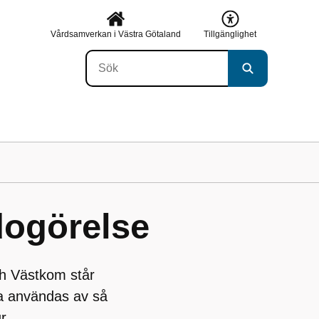
Vårdsamverkan i Västra Götaland
Tillgänglighet
dogörelse
ch Västkom står
a användas av så
r