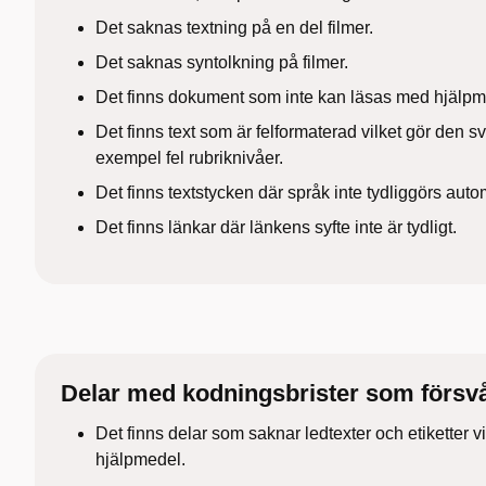
Det saknas textning på en del filmer.
Det saknas syntolkning på filmer.
Det finns dokument som inte kan läsas med hjälpm
Det finns text som är felformaterad vilket gör den sv
exempel fel rubriknivåer.
Det finns textstycken där språk inte tydliggörs auto
Det finns länkar där länkens syfte inte är tydligt.
Delar med kodningsbrister som försv
Det finns delar som saknar ledtexter och etiketter v
hjälpmedel.