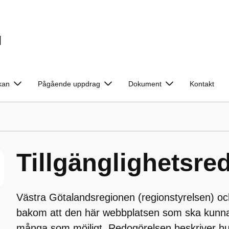
d
kan
Pågående uppdrag
Dokument
Kontakt
Tillgänglighetsre
Västra Götalandsregionen (regionstyrelsen) o
bakom att den här webbplatsen som ska kunn
många som möjligt. Redogörelsen beskriver hu