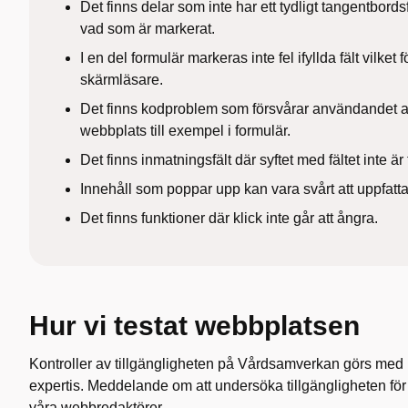
Det finns delar som inte har ett tydligt tangentbords
vad som är markerat.
I en del formulär markeras inte fel ifyllda fält vilke
skärmläsare.
Det finns kodproblem som försvårar användandet a
webbplats till exempel i formulär.
Det finns inmatningsfält där syftet med fältet inte är 
Innehåll som poppar upp kan vara svårt att uppfat
Det finns funktioner där klick inte går att ångra.
Hur vi testat webbplatsen
Kontroller av tillgängligheten på Vårdsamverkan görs med h
expertis. Meddelande om att undersöka tillgängligheten för si
våra webbredaktörer.