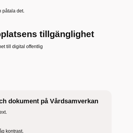
 påtala det.
latsens tillgänglighet
till digital offentlig
er och dokument på Vårdsamverkan
ext.
åg kontrast.