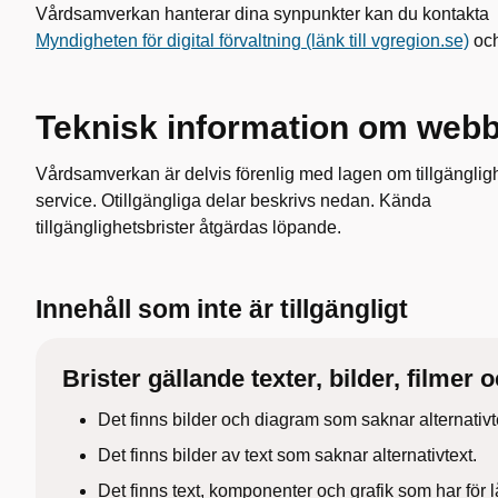
Vårdsamverkan hanterar dina synpunkter kan du kontakta
Myndigheten för digital förvaltning (länk till vgregion.se)
och
Teknisk information om webbp
Vårdsamverkan är delvis förenlig med lagen om tillgänglighet 
service. Otillgängliga delar beskrivs nedan. Kända
tillgänglighetsbrister åtgärdas löpande.
Innehåll som inte är tillgängligt
Brister gällande texter, bilder, film
Det finns bilder och diagram som saknar alternativt
Det finns bilder av text som saknar alternativtext.
Det finns text, komponenter och grafik som har för l