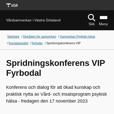
Vårdsamverkan i Västra Götaland
Sök
Meny
Startsida
/
Områden för samverkan
/
Samverkan Psykisk hälsa
/
Kunskapsstöd
/
Nyheter
/
Spridningskonferens VIP
Spridningskonferens VIP
Fyrbodal
Konferens och dialog för att ökad kunskap och
praktisk nytta av Vård- och insatsprogram psykisk
hälsa - fredagen den 17 november 2023