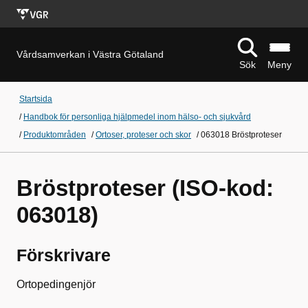
Vårdsamverkan i Västra Götaland
Sök
Meny
Startsida
/
Handbok för personliga hjälpmedel inom hälso- och sjukvård
/
Produktområden
/
Ortoser, proteser och skor
/
063018 Bröstproteser
Bröstproteser (ISO-kod:
063018)
Förskrivare
Ortopedingenjör