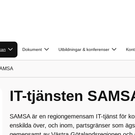
kan
Dokument
Utbildningar & konferenser
Kont
 SAMSA
IT-tjänsten SAMS
SAMSA är en regiongemensam IT-tjänst för ko
enskilda över, och inom, partsgränser som ägs
gemensamt av Västra Götalandsregionen och