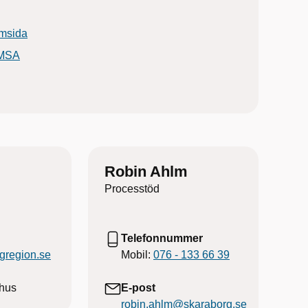
msida
AMSA
Robin Ahlm
Processtöd
Telefonnummer
vgregion.se
Mobil:
076 - 133 66 39
hus
E-post
robin.ahlm@skaraborg.se