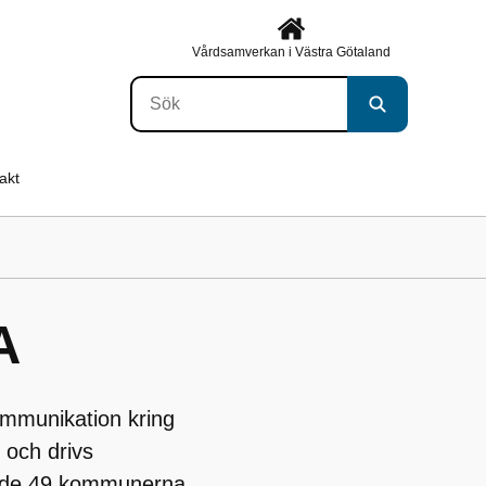
Vårdsamverkan i Västra Götaland
akt
A
mmunikation kring
 och drivs
 de 49 kommunerna.