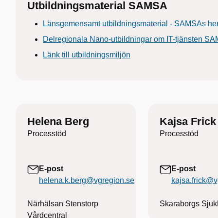
Utbildningsmaterial SAMSA
Länsgemensamt utbildningsmaterial - SAMSAs he
Delregionala Nano-utbildningar om IT-tjänsten S
Länk till utbildningsmiljön
Helena Berg
Kajsa Frick
Processtöd
Processtöd
E-post
E-post
helena.k.berg@vgregion.se
kajsa.frick@
Närhälsan Stenstorp
Skaraborgs Sjuk
Vårdcentral