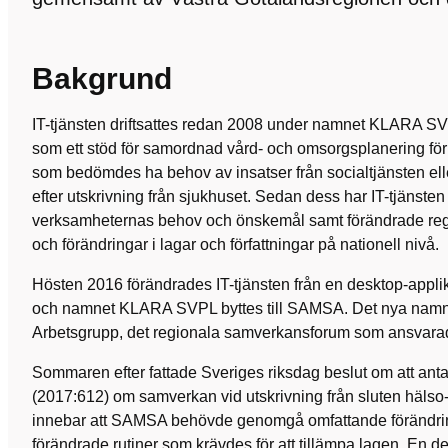
Bakgrund
IT-tjänsten driftsattes redan 2008 under namnet KLARA SV
som ett stöd för samordnad vård- och omsorgsplanering för 
som bedömdes ha behov av insatser från socialtjänsten e
efter utskrivning från sjukhuset. Sedan dess har IT-tjänste
verksamheternas behov och önskemål samt förändrade re
och förändringar i lagar och författningar på nationell nivå.
Hösten 2016 förändrades IT-tjänsten från en desktop-applika
och namnet KLARA SVPL byttes till SAMSA. Det nya nam
Arbetsgrupp, det regionala samverkansforum som ansvarade
Sommaren efter fattade Sveriges riksdag beslut om att ant
(2017:612) om samverkan vid utskrivning från sluten hälso-
innebar att SAMSA behövde genomgå omfattande förändringa
förändrade rutiner som krävdes för att tillämpa lagen. En de