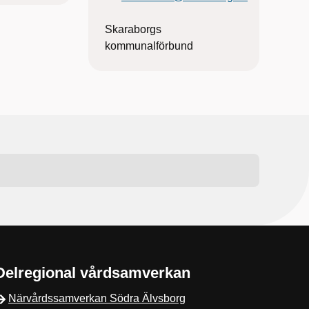
Skaraborgs
kommunalförbund
Delregional vårdsamverkan
Närvårdssamverkan Södra Älvsborg