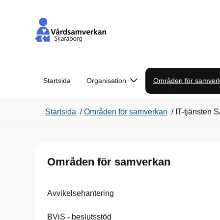
Startsida
Organisation
Områden för samver
Startsida
/
Områden för samverkan
/
IT-tjänsten
Områden för samverkan
Avvikelsehantering
BViS - beslutsstöd