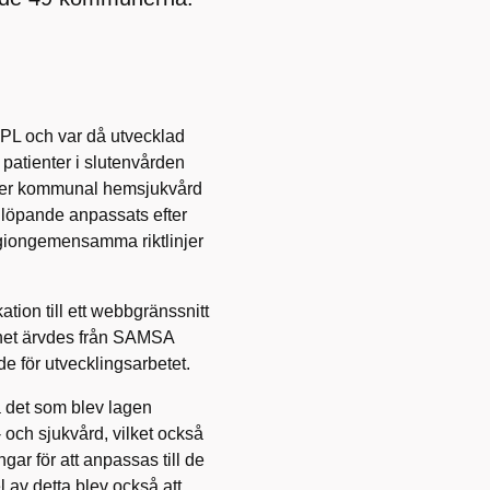
PL och var då utvecklad
patienter i slutenvården
ller kommunal hemsjukvård
n löpande anpassats efter
giongemensamma riktlinjer
tion till ett webbgränssnitt
net ärvdes från SAMSA
 för utvecklingsarbetet.
a det som blev lagen
 och sjukvård, vilket också
r för att anpassas till de
l av detta blev också att