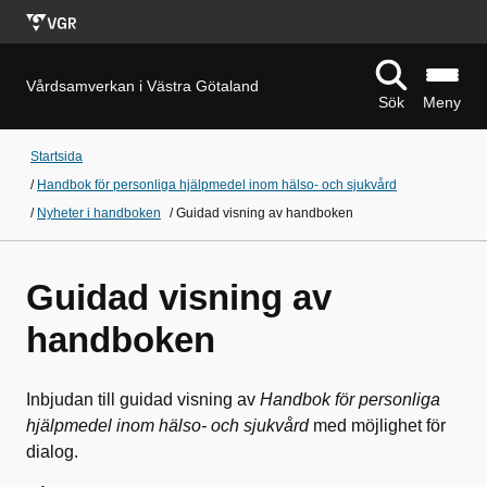
Vårdsamverkan i Västra Götaland
Sök
Meny
Startsida
/
Handbok för personliga hjälpmedel inom hälso- och sjukvård
/
Nyheter i handboken
/
Guidad visning av handboken
Guidad visning av
handboken
Inbjudan till guidad visning av
Handbok för personliga
hjälpmedel inom hälso- och sjukvård
med möjlighet för
dialog.