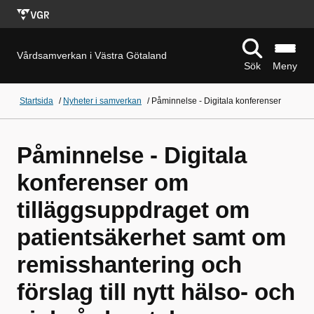
Vårdsamverkan i Västra Götaland
Sök
Meny
Startsida
/
Nyheter i samverkan
/
Påminnelse - Digitala konferenser
Påminnelse - Digitala
konferenser om
tilläggsuppdraget om
patientsäkerhet samt om
remisshantering och
förslag till nytt hälso- och