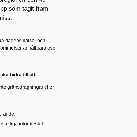
pp som tagit fram
miss.
e då dagens hälso- och
skommelser är hållbara över
a bidra till att:
te gränsdragningar eller
erande.
elaktiga inför beslut.