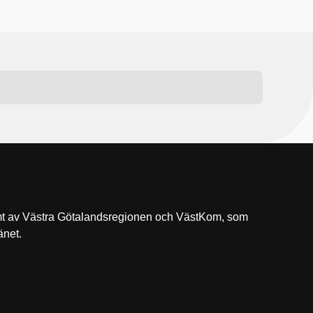
t av Västra Götalandsregionen och VästKom, som
änet.