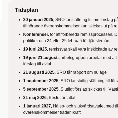
Tidsplan
30 januari 2025,
SRO tar ställning till om förslag 
tillhörande överenskommelser kan skickas ut på r
Konferenser,
för att förbereda remissprocessen. Da
politiker och 24 eller 25 februari för tjänstemän
19 juni 2025,
remissvar skall vara inskickade av re
19 juni-21 augusti,
arbetsgruppen arbetar med att
förslag till avtal
21 augusti 2025,
SRO får rapport om nuläge
1 september 2025,
SRO tar slutlig ställning till förs
5 september 2025,
Slutligt förslag skickas till Vä
31 maj 2026,
Beslut är fattat​
1 januari 2027,
Hälso- och sjukvårdsavtalet med ti
överenskommelser träder ikraft