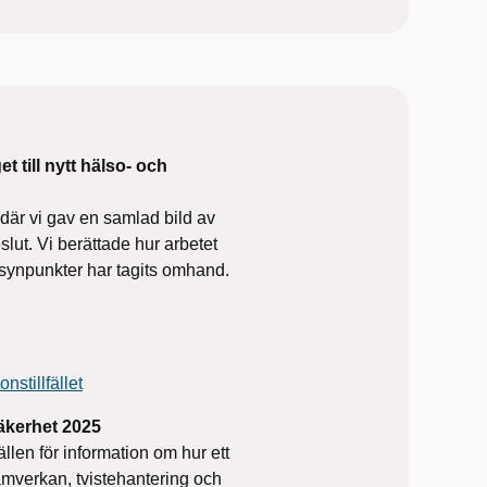
 till nytt hälso- och
n där vi gav en samlad bild av
lut. Vi berättade hur arbetet
a synpunkter har tagits omhand.
nstillfället
äkerhet 2025
ällen för information om hur ett
mverkan, tvistehantering och