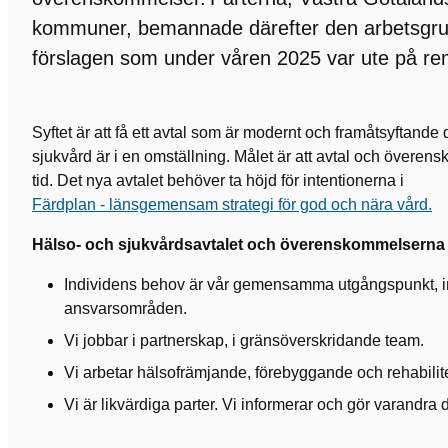
kommuner, bemannade därefter den arbetsgru
förslagen som under våren 2025 var ute på re
Syftet är att få ett avtal som är modernt och framåtsyftand
sjukvård är i en omställning. Målet är att avtal och överen
tid. Det nya avtalet behöver ta höjd för intentionerna i
Färdplan - länsgemensam strategi för god och nära vård.
Hälso- och sjukvårdsavtalet och överenskommelserna sk
Individens behov är vår gemensamma utgångspunkt, in
ansvarsområden.
Vi jobbar i partnerskap, i gränsöverskridande team.
Vi arbetar hälsofrämjande, förebyggande och rehabilit
Vi är likvärdiga parter. Vi informerar och gör varandra d