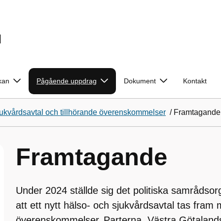
d
kan
Pågående uppdrag
Dokument
Kontakt
sjukvårdsavtal och tillhörande överenskommelser
/
Framtagande
Framtagande
Under 2024 ställde sig det politiska samråds
att ett nytt hälso- och sjukvårdsavtal tas fram 
överenskommelser. Parterna, Västra Götaland