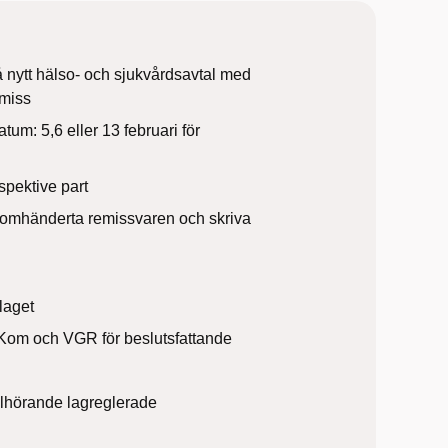
på nytt hälso- och sjukvårdsavtal med
emiss
tum: 5,6 eller 13 februari för
spektive part
 omhänderta remissvaren och skriva
laget​
stKom och VGR för beslutsfattande​
llhörande lagreglerade