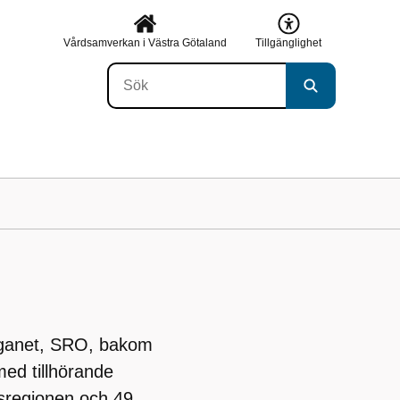
Vårdsamverkan i Västra Götaland
Tillgänglighet
organet, SRO, bakom
med tillhörande
sregionen och 49