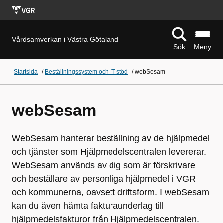
Vårdsamverkan i Västra Götaland
Sök
Meny
Startsida
/
Beställningssystem och IT-stöd
/
webSesam
webSesam
WebSesam hanterar beställning av de hjälpmedel
och tjänster som Hjälpmedelscentralen levererar.
WebSesam används av dig som är förskrivare
och beställare av personliga hjälpmedel i VGR
och kommunerna, oavsett driftsform. I webSesam
kan du även hämta fakturaunderlag till
hjälpmedelsfakturor från Hjälpmedelscentralen.