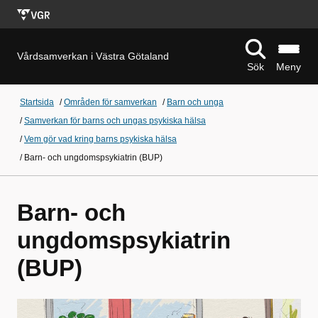
Vårdsamverkan i Västra Götaland
Sök
Meny
Startsida
/
Områden för samverkan
/
Barn och unga
/
Samverkan för barns och ungas psykiska hälsa
/
Vem gör vad kring barns psykiska hälsa
/
Barn- och ungdomspsykiatrin (BUP)
Barn- och
ungdomspsykiatrin
(BUP)