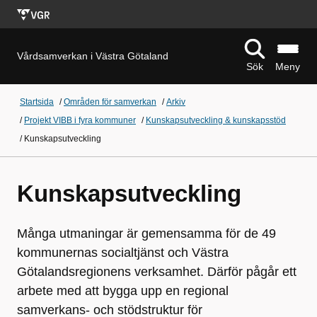
Vårdsamverkan i Västra Götaland
Sök
Meny
Startsida
/
Områden för samverkan
/
Arkiv
/
Projekt VIBB i fyra kommuner
/
Kunskapsutveckling & kunskapsstöd
/
Kunskapsutveckling
Kunskapsutveckling
Många utmaningar är gemensamma för de 49
kommunernas socialtjänst och Västra
Götalandsregionens verksamhet. Därför pågår ett
arbete med att bygga upp en regional
samverkans- och stödstruktur för