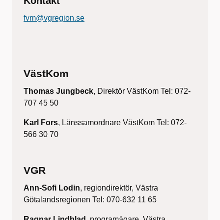
Kontakt
fvm@vgregion.se
VästKom
Thomas Jungbeck
, Direktör VästKom Tel: 072-
707 45 50
Karl Fors
, Länssamordnare VästKom Tel: 072-
566 30 70
VGR
Ann-Sofi Lodin
, regiondirektör, Västra
Götalandsregionen Tel: 070-632 11 65
Ragnar Lindblad,
programägare, Västra