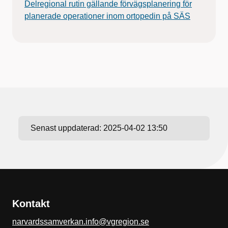
Delregional rutin gällande förvägsplanering för
planerade operationer inom ortopedin på SÄS
Senast uppdaterad:
2025-04-02 13:50
Kontakt
narvardssamverkan.info@vgregion.se