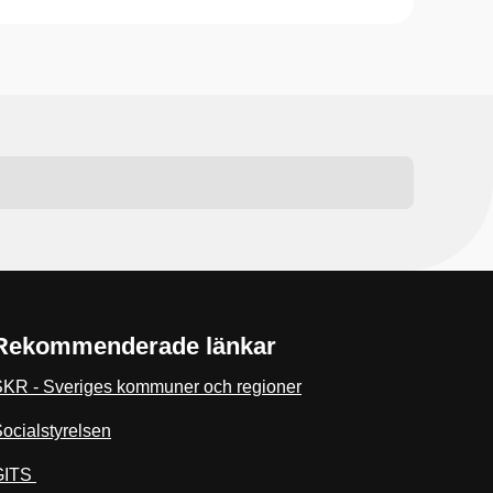
Rekommenderade länkar
KR - Sveriges kommuner och regioner
ocialstyrelsen
GITS