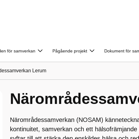
en för samverkan
Pågående projekt
Dokument för sa
dessamverkan Lerum
Närområdessamv
Närområdessamverkan (NOSAM) kännetecknas
kontinuitet, samverkan och ett hälsofrämjande 
syftar till att stärka den enskildes hälsa och r